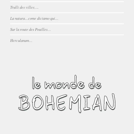
Trulli des villes….
La natura…come diciamo qui…
Sur la route des Pouilles…
Herculanum…