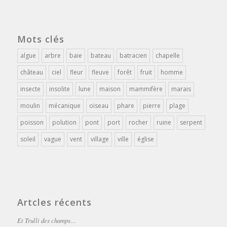
Mots clés
algue
arbre
baie
bateau
batracien
chapelle
château
ciel
fleur
fleuve
forêt
fruit
homme
insecte
insolite
lune
maison
mammifère
marais
moulin
mécanique
oiseau
phare
pierre
plage
poisson
polution
pont
port
rocher
ruine
serpent
soleil
vague
vent
village
ville
église
Artcles récents
Et Trulli des champs…