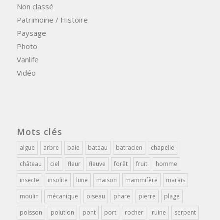
Non classé
Patrimoine / Histoire
Paysage
Photo
Vanlife
Vidéo
Mots clés
algue
arbre
baie
bateau
batracien
chapelle
château
ciel
fleur
fleuve
forêt
fruit
homme
insecte
insolite
lune
maison
mammifère
marais
moulin
mécanique
oiseau
phare
pierre
plage
poisson
polution
pont
port
rocher
ruine
serpent