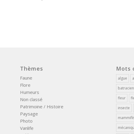
Thèmes
Mots 
Faune
algue
Flore
batracien
Humeurs
fleur
fl
Non classé
Patrimoine / Histoire
insecte
Paysage
mammifè
Photo
Vanlife
mécaniq