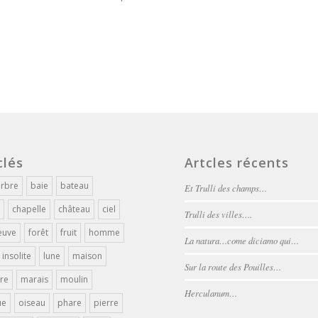
clés
Artcles récents
arbre
baie
bateau
Et Trulli des champs…
chapelle
château
ciel
Trulli des villes….
euve
forêt
fruit
homme
La natura…come diciamo qui…
insolite
lune
maison
Sur la route des Pouilles…
re
marais
moulin
Herculanum…
ue
oiseau
phare
pierre