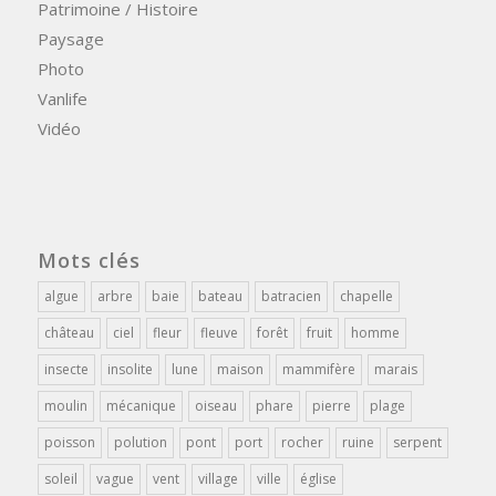
Patrimoine / Histoire
Paysage
Photo
Vanlife
Vidéo
Mots clés
algue
arbre
baie
bateau
batracien
chapelle
château
ciel
fleur
fleuve
forêt
fruit
homme
insecte
insolite
lune
maison
mammifère
marais
moulin
mécanique
oiseau
phare
pierre
plage
poisson
polution
pont
port
rocher
ruine
serpent
soleil
vague
vent
village
ville
église