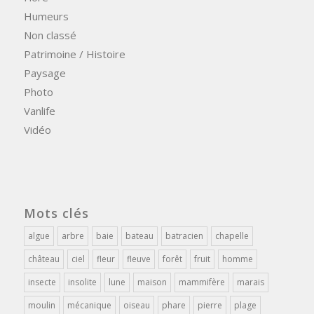
Humeurs
Non classé
Patrimoine / Histoire
Paysage
Photo
Vanlife
Vidéo
Mots clés
algue
arbre
baie
bateau
batracien
chapelle
château
ciel
fleur
fleuve
forêt
fruit
homme
insecte
insolite
lune
maison
mammifère
marais
moulin
mécanique
oiseau
phare
pierre
plage