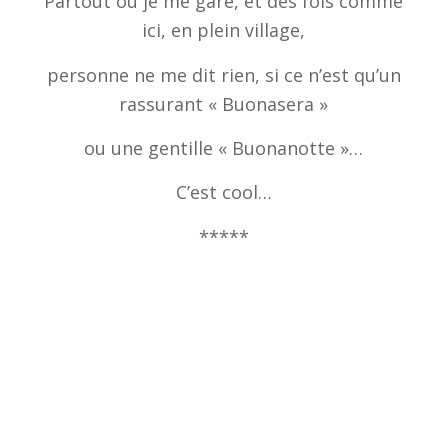
Partout où je me gare, et des fois comme
ici, en plein village,
personne ne me dit rien, si ce n’est qu’un
rassurant « Buonasera »
ou une gentille « Buonanotte »…
C’est cool…
*****