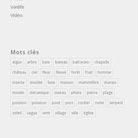
Vanlife
Vidéo
Mots clés
algue
arbre
baie
bateau
batracien
chapelle
château
ciel
fleur
fleuve
forêt
fruit
homme
insecte
insolite
lune
maison
mammifère
marais
moulin
mécanique
oiseau
phare
pierre
plage
poisson
polution
pont
port
rocher
ruine
serpent
soleil
vague
vent
village
ville
église