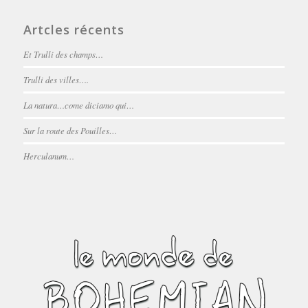
Artcles récents
Et Trulli des champs…
Trulli des villes….
La natura…come diciamo qui…
Sur la route des Pouilles…
Herculanum…