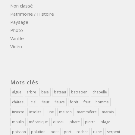
Non classé
Patrimoine / Histoire
Paysage
Photo
Vanlife
Vidéo
Mots clés
algue
arbre
baie
bateau
batracien
chapelle
château
ciel
fleur
fleuve
forêt
fruit
homme
insecte
insolite
lune
maison
mammifère
marais
moulin
mécanique
oiseau
phare
pierre
plage
poisson
polution
pont
port
rocher
ruine
serpent